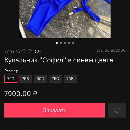
арт.
Sofa02000
(0)
Купальник "София" в синем цвете
Размер
75D
75B
90D
75C
70B
7900.00 ₽
Заказать