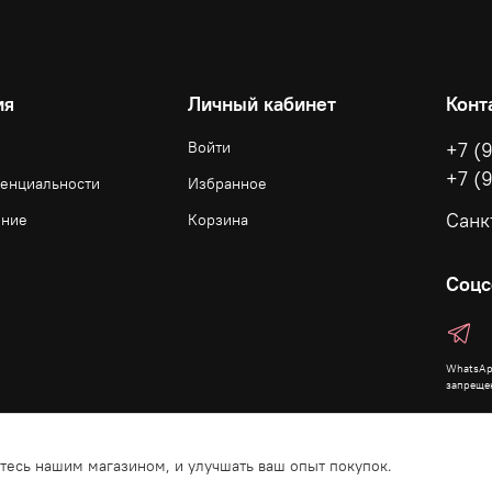
ия
Личный кабинет
Конт
Войти
+7 (
+7 (
денциальности
Избранное
Санк
ение
Корзина
Соцс
WhatsAp
запреще
етесь нашим магазином, и улучшать ваш опыт покупок.
зрешения запрещено