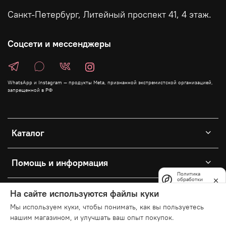
Санкт-Петербург, Литейный проспект 41, 4 этаж.
Соцсети и мессенджеры
WhatsApp и Instagram — продукты Meta, признанной экстремистской организацией,
запрещенной в РФ
Каталог
Помощь и информация
Политика
обработки
данных
Личный кабинет
На сайте используются файлы куки
Мы используем куки, чтобы понимать, как вы пользуетесь
нашим магазином, и улучшать ваш опыт покупок.
© 2025 Любое использование контента без письменного