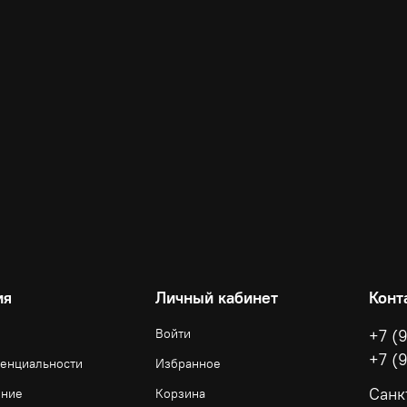
ия
Личный кабинет
Конт
Войти
+7 (
+7 (
денциальности
Избранное
Санк
ение
Корзина