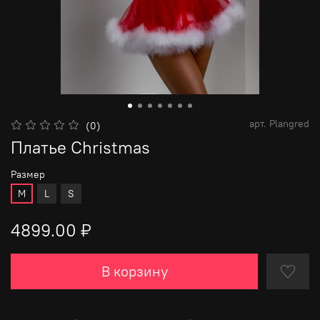
арт.
Plangred
(0)
Платье Christmas
Размер
M
L
S
4899.00 ₽
В корзину