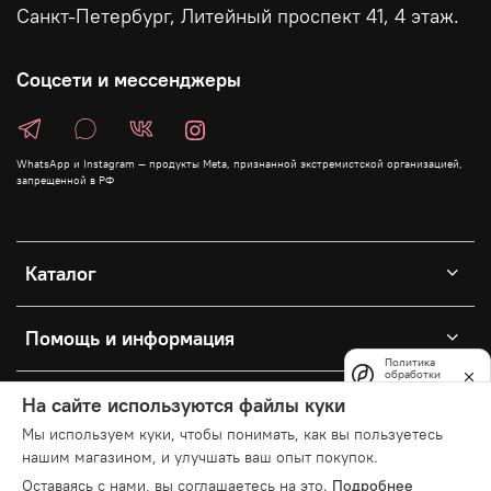
Санкт-Петербург, Литейный проспект 41, 4 этаж.
Соцсети и мессенджеры
WhatsApp и Instagram — продукты Meta, признанной экстремистской организацией,
запрещенной в РФ
Каталог
Помощь и информация
Политика
обработки
данных
Личный кабинет
На сайте используются файлы куки
Мы используем куки, чтобы понимать, как вы пользуетесь
нашим магазином, и улучшать ваш опыт покупок.
© 2025 Любое использование контента без письменного
Оставаясь с нами, вы соглашаетесь на это.
Подробнее