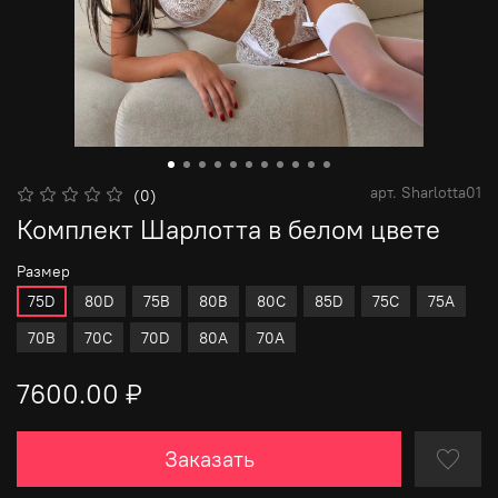
арт.
Sharlotta01
(0)
Комплект Шарлотта в белом цвете
Размер
75D
80D
75B
80B
80C
85D
75C
75A
70B
70C
70D
80A
70A
7600.00 ₽
Заказать