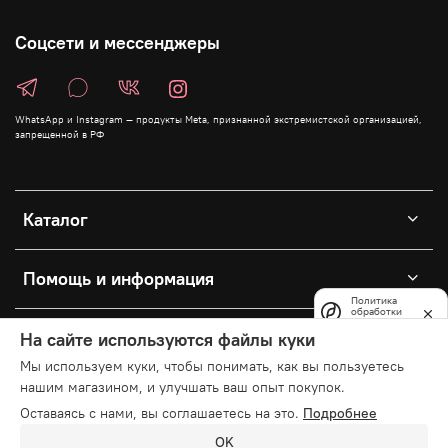
Соцсети и мессенджеры
WhatsApp и Instagram — продукты Meta, признанной экстремистской организацией,
запрещенной в РФ
Каталог
Помощь и информация
Политика
обработки
данных
Личный кабинет
На сайте используются файлы куки
Мы используем куки, чтобы понимать, как вы пользуетесь
нашим магазином, и улучшать ваш опыт покупок.
© 2025 Любое использование контента без письменного
Оставаясь с нами, вы соглашаетесь на это.
Подробнее
разрешения запрещено
OK