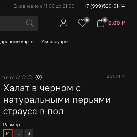
Ежедневно с 11:00 до 21:00
+7 (999)529-01-14
0
0
0.00 ₽
арочные карты
Аксессуары
арт.
strs
(0)
Халат в черном с
натуральными перьями
страуса в пол
Размер
M
L
S