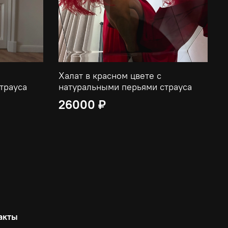
Халат в красном цвете с
Х
трауса
натуральными перьями страуса
н
26000 ₽
акты