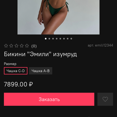
арт.
emili12344
(0)
Бикини "Эмили" изумруд
Размер
Чашка С-D
Чашка A-B
7899.00 ₽
Заказать